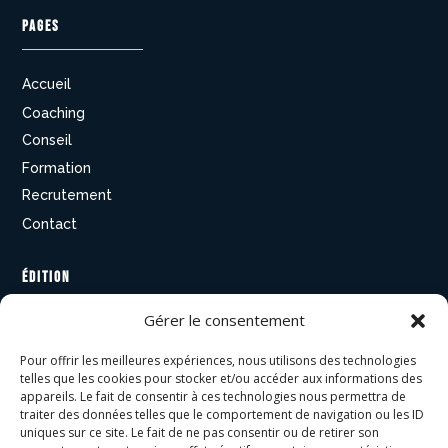
PAGES
Accueil
Coaching
Conseil
Formation
Recrutement
Contact
ÉDITION
Gérer le consentement
Livres
Pour offrir les meilleures expériences, nous utilisons des technologies
Conférences
telles que les cookies pour stocker et/ou accéder aux informations des
appareils. Le fait de consentir à ces technologies nous permettra de
traiter des données telles que le comportement de navigation ou les ID
AUTRES
uniques sur ce site. Le fait de ne pas consentir ou de retirer son